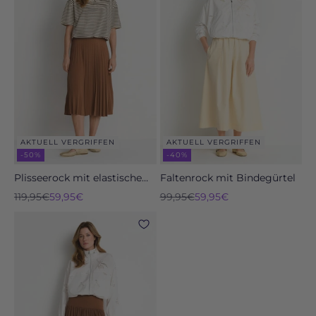
AKTUELL VERGRIFFEN
AKTUELL VERGRIFFEN
-50%
-40%
Plisseerock mit elastischem
Faltenrock mit Bindegürtel
Bund
Regulärer Preis
Angebot
Regulärer Preis
Angebot
119,95€
59,95€
99,95€
59,95€