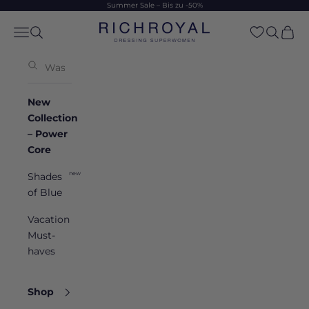
Zum Inhalt springen
Summer Sale – Bis zu -50%
Rich & Royal
Navigationsmenü öffnen
Suche öffnen
Suche öf
Waren
New
Collection
– Power
Core
new
Shades
of Blue
Vacation
Must-
haves
Shop