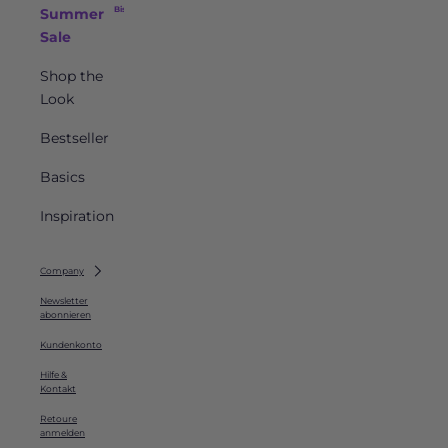
Bis zu -50 %
Summer
Sale
Shop the
Look
Bestseller
Basics
Inspiration
Company
Newsletter
abonnieren
Kundenkonto
Hilfe &
Kontakt
Retoure
anmelden