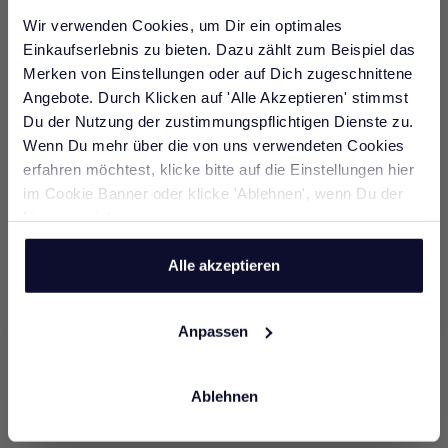
Wir verwenden Cookies, um Dir ein optimales
Einkaufserlebnis zu bieten. Dazu zählt zum Beispiel das
JOIN WHATSAPP AND GET A
SPECIAL GIFT
Merken von Einstellungen oder auf Dich zugeschnittene
-42%
-50%
Angebote. Durch Klicken auf 'Alle Akzeptieren' stimmst
Gestreifter A-Linien-Rock
Optionen auswählen
Plisseerock mit elastischem
Optionen auswählen
Werde jetzt Teil unserer WhatsApp
Du der Nutzung der zustimmungspflichtigen Dienste zu.
Community und erhalte nur für kurze Zeit 10%
Bund
Regulärer Preis
Angebot
119,95€
69,95€
SUSTAINABLE
Wenn Du mehr über die von uns verwendeten Cookies
Rabatt auf deine nächste Bestellung.
Regulärer Preis
Angebot
119,95€
59,95€
erfahren möchtest, klicke bitte auf die Einstellungen hier
midnight blue
coconut bark
im Cookie Banner oder klicke 'Ablehnen', wenn Du der
Nutzung nicht zustimmst.
JETZT ANMELDEN
Alle akzeptieren
Anpassen
Ablehnen