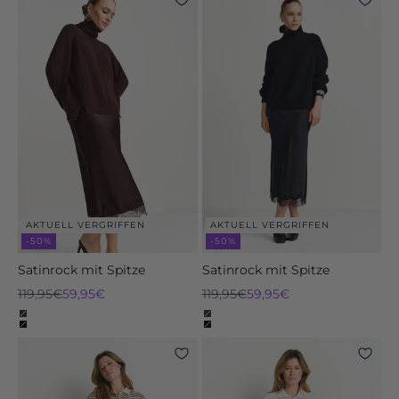
AKTUELL VERGRIFFEN
AKTUELL VERGRIFFEN
-50%
-50%
Satinrock mit Spitze
Satinrock mit Spitze
Regulärer Preis
Angebot
Regulärer Preis
Angebot
119,95€
59,95€
119,95€
59,95€
dark chocolate
dark chocolate
black
black