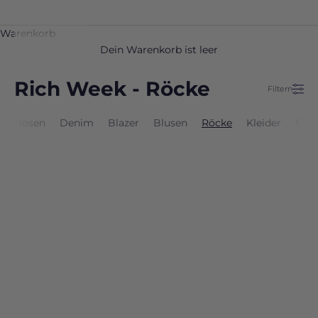
Warenkorb
Dein Warenkorb ist leer
Rich Week - Röcke
Filtern
r
Hosen
Denim
Blazer
Blusen
Röcke
Kleider
Shir