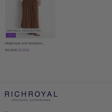
AKTUELL VERGRIFFEN
-50%
Midirock mit breitem
Jerseybund
Regulärer Preis
Angebot
99,95€
49,95€