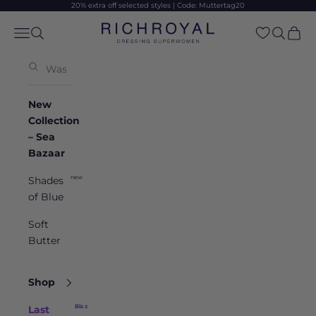
Skip to content
20% extra off selected styles | Code: Muttertag20
Rich & Royal
Open navigation menu
Open search
Open sea
Open 
New
Collection
– Sea
Bazaar
new
Shades
of Blue
Soft
Butter
Shop
Bis zu -50 %
Last