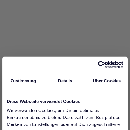
-50%
-50%
Floral print dress - Made
Midi dress with balloon
Choose options
Choose options
with Liberty Fabric
sleeves
Regular price
Sale price
Regular price
Sale price
199,95€
99,95€
179,95€
89,95€
Zustimmung
Details
Über Cookies
Diese Webseite verwendet Cookies
Wir verwenden Cookies, um Dir ein optimales
Einkaufserlebnis zu bieten. Dazu zählt zum Beispiel das
JOIN WHATSAPP AND GET A
SPECIAL GIFT
Merken von Einstellungen oder auf Dich zugeschnittene