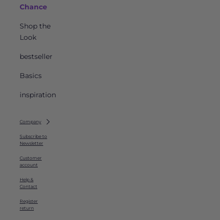
Chance
Shop the
Look
bestseller
Basics
inspiration
Company
Subscribe to
Newsletter
Customer
account
Help &
Contact
Register
return