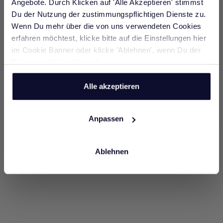
Angebote. Durch Klicken auf 'Alle Akzeptieren' stimmst
Werde jetzt Teil unserer WhatsApp
Du der Nutzung der zustimmungspflichtigen Dienste zu.
-48%
-50%
Community und erhalte nur für kurze Zeit 10%
Wenn Du mehr über die von uns verwendeten Cookies
Rabatt auf deine nächste Bestellung.
Dress made of a linen blend
Midi dress with shirt collar
Choose options
Choose options
erfahren möchtest, klicke bitte auf die Einstellungen hier
Regular price
Sale price
Regular price
Sale price
229,95€
119,95€
179,95€
89,95€
im Cookie Banner oder klicke 'Ablehnen', wenn Du der
Nutzung nicht zustimmst.
JETZT ANMELDEN
midnight blue
cinnamon
Alle akzeptieren
Anpassen
Ablehnen
-47%
-31%