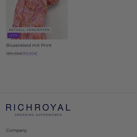
AKTUELL VERGRIFFEN
-47%
Blusenkleid mit Print
Regulärer Preis
Angebot
189,95€
99,95€
Company