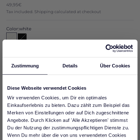
Sale price
49,95€
Tax included.
Shipping calculated
at checkout
Color:
white
white
black
Size:
Currently out of stock
XS
S
M
L
XL
Zustimmung
Details
Über Cookies
BENACHRICHTIGE MICH, WENN VERFÜGBAR
Diese Webseite verwendet Cookies
Rüschdails
Wir verwenden Cookies, um Dir ein optimales
Sustainability: organic cotton
Einkaufserlebnis zu bieten. Dazu zählt zum Beispiel das
JOIN WHATSAPP AND GET A
Land of origin: Portugal / Made in Europe
SPECIAL GIFT
Merken von Einstellungen oder auf Dich zugeschnittene
Angebote. Durch Klicken auf 'Alle Akzeptieren' stimmst
product details
Werde jetzt Teil unserer WhatsApp
Du der Nutzung der zustimmungspflichtigen Dienste zu.
Size & Fit
Community und erhalte nur für kurze Zeit 10%
sustainability
Wenn Du mehr über die von uns verwendeten Cookies
Rabatt auf deine nächste Bestellung.