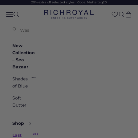
Skip to content
20% extra off selected styles | Code: Muttertag20
Rich & Royal
Open navigation menu
Open search
Open sea
Open 
New
Collection
– Sea
Bazaar
new
Shades
of Blue
Soft
Butter
Shop
Bis zu -50 %
Last