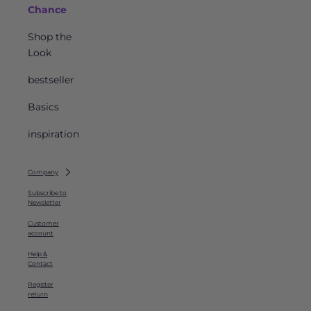
Chance
Shop the
Look
bestseller
Basics
inspiration
Company
Subscribe to
Newsletter
Customer
account
Help &
Contact
Register
return